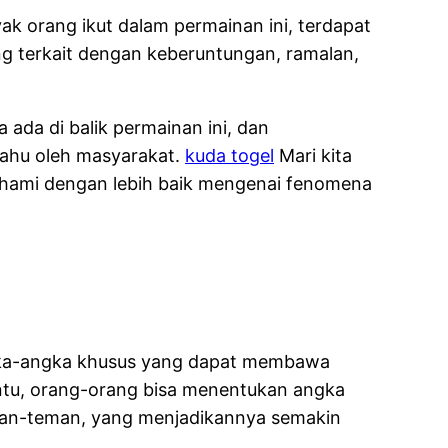
ak orang ikut dalam permainan ini, terdapat
ng terkait dengan keberuntungan, ramalan,
ada di balik permainan ini, dan
ahu oleh masyarakat.
kuda togel
Mari kita
mahami dengan lebih baik mengenai fenomena
ngka-angka khusus yang dapat membawa
entu, orang-orang bisa menentukan angka
 teman-teman, yang menjadikannya semakin