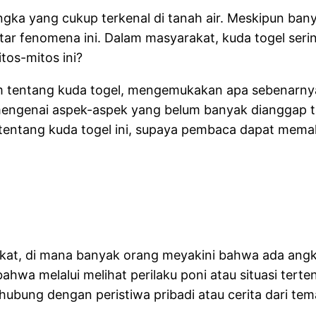
gka yang cukup terkenal di tanah air. Meskipun bany
utar fenomena ini. Dalam masyarakat, kuda togel seri
tos-mitos ini?
m tentang kuda togel, mengemukakan apa sebenarnya 
engenai aspek-aspek yang belum banyak dianggap t
ta tentang kuda togel ini, supaya pembaca dapat me
rakat, di mana banyak orang meyakini bahwa ada a
hwa melalui melihat perilaku poni atau situasi tert
 terhubung dengan peristiwa pribadi atau cerita dari