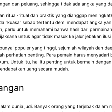
gan dan peluang, sehingga tidak ada angka yang dap
ngan ritual-ritual dan praktik yang dianggap mening
a "kuasa" sebab tertentu demi mendapat angka yang
n, perlu untuk memahami bahwa hasil dari permainan
ijaksana untuk agar tidak masuk ke jalur jebakan ilus
nyai populer yang tinggi, sejumlah wilayah dan dae
alah perhatian penting. Para pemain harus menyadari
kum. Untuk itu, hal itu penting untuk bermain denga
mendapatkan uang secara mudah.
angan
alam dunia judi. Banyak orang yang terjebak dalam 