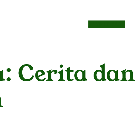
SAMPLE PAGE
: Cerita dan
n