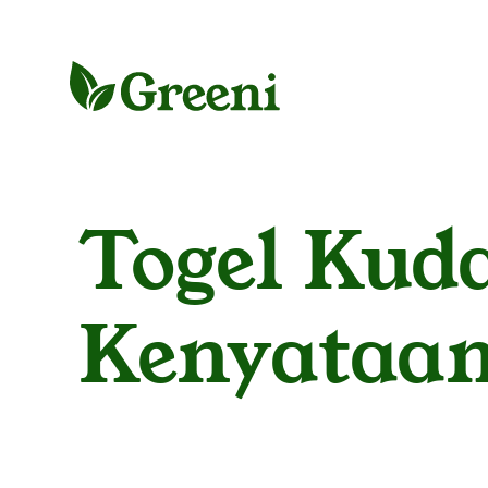
Togel Kuda
Kenyataa