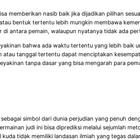
isa memberikan nasib baik jika dijadikan pilihan sesu
tau bentuk tertentu lebih mungkin membawa kemenan
bar di antara pemain, walaupun nyatanya tidak ada 
keyakinan bahwa ada waktu tertentu yang lebih baik
 atau tanggal tertentu dapat menciptakan kesempata
h keyakinan tanpa dasar yang bisa mengarah para pem
p sebagai simbol dari dunia perjudian yang penuh deng
ainan judi ini bisa diprediksi melalui sejumlah met
l kuda tidak memiliki landasan ilmiah yang tegas dala