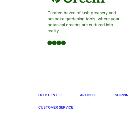
Curated haven of lush greenery and
bespoke gardening tools, where your
botanical dreams are nurtured into
reality.
Facebook
LinkedIn
Twitter
YouTube
HELP CENTE
R
ARTICLES
SHIPPI
CUSTOMER SERVICE