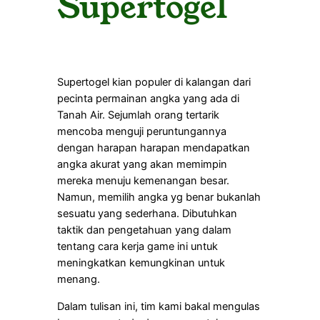
Supertogel
Supertogel kian populer di kalangan dari
pecinta permainan angka yang ada di
Tanah Air. Sejumlah orang tertarik
mencoba menguji peruntungannya
dengan harapan harapan mendapatkan
angka akurat yang akan memimpin
mereka menuju kemenangan besar.
Namun, memilih angka yg benar bukanlah
sesuatu yang sederhana. Dibutuhkan
taktik dan pengetahuan yang dalam
tentang cara kerja game ini untuk
meningkatkan kemungkinan untuk
menang.
Dalam tulisan ini, tim kami bakal mengulas