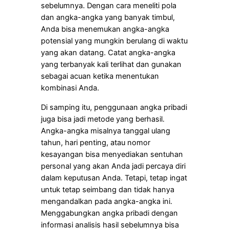
sebelumnya. Dengan cara meneliti pola
dan angka-angka yang banyak timbul,
Anda bisa menemukan angka-angka
potensial yang mungkin berulang di waktu
yang akan datang. Catat angka-angka
yang terbanyak kali terlihat dan gunakan
sebagai acuan ketika menentukan
kombinasi Anda.
Di samping itu, penggunaan angka pribadi
juga bisa jadi metode yang berhasil.
Angka-angka misalnya tanggal ulang
tahun, hari penting, atau nomor
kesayangan bisa menyediakan sentuhan
personal yang akan Anda jadi percaya diri
dalam keputusan Anda. Tetapi, tetap ingat
untuk tetap seimbang dan tidak hanya
mengandalkan pada angka-angka ini.
Menggabungkan angka pribadi dengan
informasi analisis hasil sebelumnya bisa