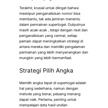
Terakhir, krusial untuk diingat bahwa
meskipun penganalisisan nomor bisa
membantu, tak ada jaminan menentu
dalam permainan supertogel. Outputnya
masih acak-acak , tetapi dengan riset dan
penganalisisan yang cermat, setiap
pemain dapat meningkatkan strategi di
antara mereka dan memiliki pengalaman
permainan yang lebih menyenangkan dan
mungkin yang lebih bermanfaat.
Strategi Pilih Angka
Memilih angka tepat di supertogel adalah
hal yang sederhana, namun dengan
metode yang benar, peluang menang
dapat naik. Pertama, penting untuk
mempelajari data hasil undian