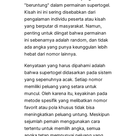
"beruntung" dalam permainan supertogel.
Kisah ini ini sering disebabkan dari
pengalaman individu peserta atau kisah
yang berputar di masyarakat. Namun,
penting untuk diingat bahwa permainan
ini sebenarnya adalah random, dan tidak
ada angka yang punya keunggulan lebih
hebat dari nomor lainnya.
Kenyataan yang harus dipahami adalah
bahwa supertogel didasarkan pada sistem
yang sepenuhnya acak. Setiap nomor
memiliki peluang yang setara untuk
muncul. Oleh karena itu, keyakinan pada
metode spesifik yang melibatkan nomor
favorit atau pola khusus tidak bisa
meningkatkan peluang untung. Meskipun
sejumlah pemain menggunakan cara
tertentu untuk memilih angka, semua
angka tetap mempunyai peluang yang