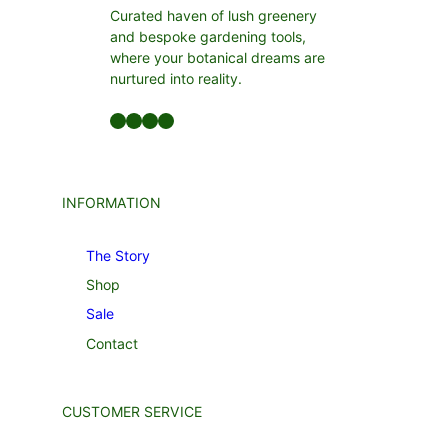
Curated haven of lush greenery
and bespoke gardening tools,
where your botanical dreams are
nurtured into reality.
Facebook
LinkedIn
Twitter
YouTube
INFORMATION
The Story
Shop
Sale
Contact
CUSTOMER SERVICE