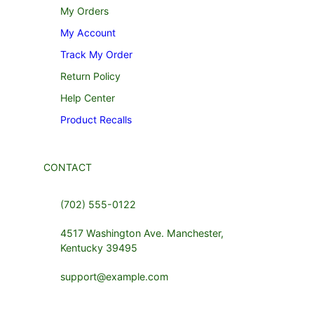
My Orders
My Account
Track My Order
Return Policy
Help Center
Product Recalls
CONTACT
(702) 555-0122
4517 Washington Ave. Manchester,
Kentucky 39495
support@example.com