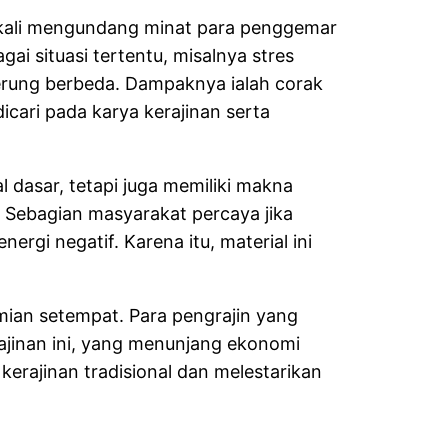
g kali mengundang minat para penggemar
ai situasi tertentu, misalnya stres
erung berbeda. Dampaknya ialah corak
cari pada karya kerajinan serta
l dasar, tetapi juga memiliki makna
 Sebagian masyarakat percaya jika
rgi negatif. Karena itu, material ini
omian setempat. Para pengrajin yang
ajinan ini, yang menunjang ekonomi
kerajinan tradisional dan melestarikan