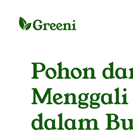
Pohon da
Menggali
dalam Bu