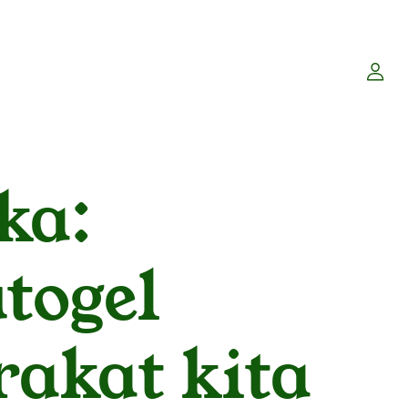
ka:
togel
akat kita