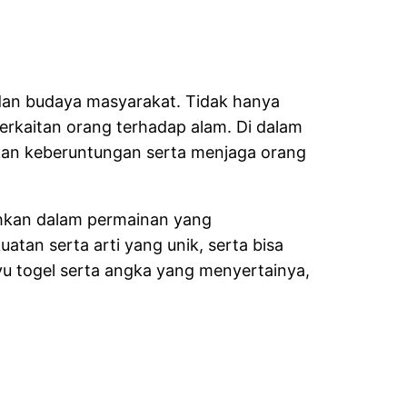
si dan budaya masyarakat. Tidak hanya
erkaitan orang terhadap alam. Di dalam
ikan keberuntungan serta menjaga orang
bahkan dalam permainan yang
atan serta arti yang unik, serta bisa
ayu togel serta angka yang menyertainya,