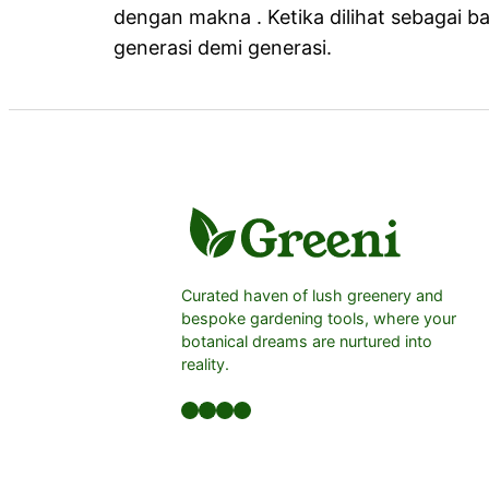
dengan makna . Ketika dilihat sebagai bag
generasi demi generasi.
Curated haven of lush greenery and
bespoke gardening tools, where your
botanical dreams are nurtured into
reality.
Facebook
LinkedIn
Twitter
YouTube