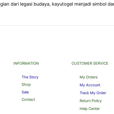
ian dari legasi budaya, kayutogel menjadi simbol dari
INFORMATION
CUSTOMER SERVICE
The Story
My Orders
Shop
My Account
Sale
Track My Order
Contact
Return Policy
Help Center