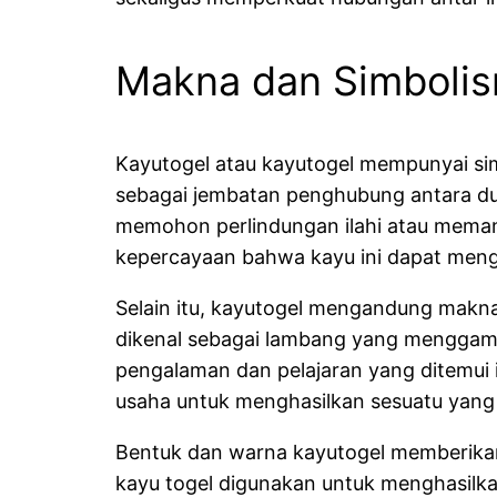
Makna dan Simbolis
Kayutogel atau kayutogel mempunyai si
sebagai jembatan penghubung antara dunia
memohon perlindungan ilahi atau memangg
kepercayaan bahwa kayu ini dapat men
Selain itu, kayutogel mengandung makna 
dikenal sebagai lambang yang menggamb
pengalaman dan pelajaran yang ditemui 
usaha untuk menghasilkan sesuatu yang
Bentuk dan warna kayutogel memberikan 
kayu togel digunakan untuk menghasilka