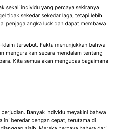
k sekali individu yang percaya sekiranya
tidak sekedar sekedar laga, tetapi lebih
agai penjaga angka luck dan dapat membawa
im-klaim tersebut. Fakta menunjukkan bahwa
 akan menguraikan secara mendalam tentang
ra para. Kita semua akan mengupas bagaimana
 perjudian. Banyak individu meyakini bahwa
ini beredar dengan cepat, terutama di
 dianggap ajaib. Mereka percaya bahwa dari