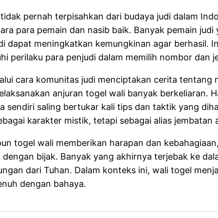
 tidak pernah terpisahkan dari budaya judi dalam Ind
ntara para pemain dan nasib baik. Banyak pemain ju
di dapat meningkatkan kemungkinan agar berhasil. 
 perilaku para penjudi dalam memilih nombor dan je
elalui cara komunitas judi menciptakan cerita tentang
laksanakan anjuran togel wali banyak berkeliaran. H
a sendiri saling bertukar kali tips dan taktik yang 
bagai karakter mistik, tetapi sebagai alias jembatan 
 togel wali memberikan harapan dan kebahagiaan, jud
pi dengan bijak. Banyak yang akhirnya terjebak ke d
n dari Tuhan. Dalam konteks ini, wali togel menjad
penuh dengan bahaya.