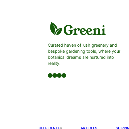
Curated haven of lush greenery and
bespoke gardening tools, where your
botanical dreams are nurtured into
reality.
Facebook
LinkedIn
Twitter
YouTube
HELP CENTE
R
ARTICLES
SHIPPI