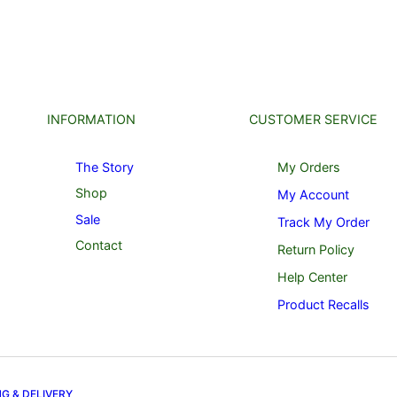
INFORMATION
CUSTOMER SERVICE
The Story
My Orders
Shop
My Account
Sale
Track My Order
Contact
Return Policy
Help Center
Product Recalls
NG & DELIVERY