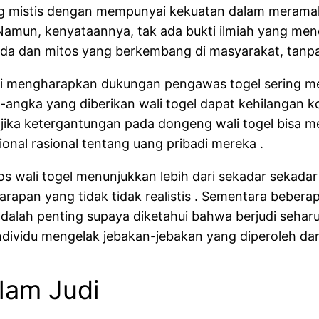
ang mistis dengan mempunyai kekuatan dalam merama
mun, kenyataannya, tak ada bukti ilmiah yang mend
nda dan mitos yang berkembang di masyarakat, tanpa
ri mengharapkan dukungan pengawas togel sering m
ngka yang diberikan wali togel dapat kehilangan kon
 jika ketergantungan pada dongeng wali togel bisa 
onal rasional tentang uang pribadi mereka .
os wali togel menunjukkan lebih dari sekadar sekadar 
harapan yang tidak tidak realistis . Sementara beb
lah penting supaya diketahui bahwa berjudi seharusn
ividu mengelak jebakan-jebakan yang diperoleh dari 
lam Judi