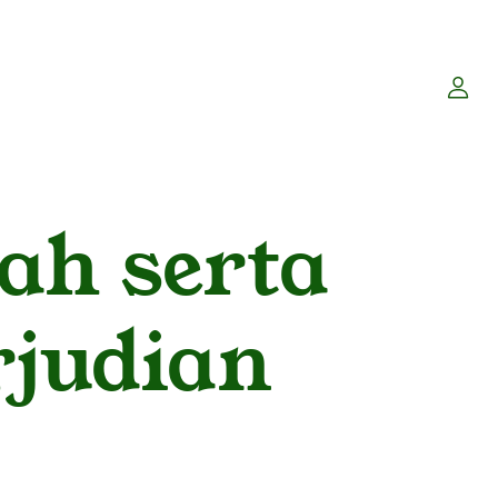
ah serta
rjudian