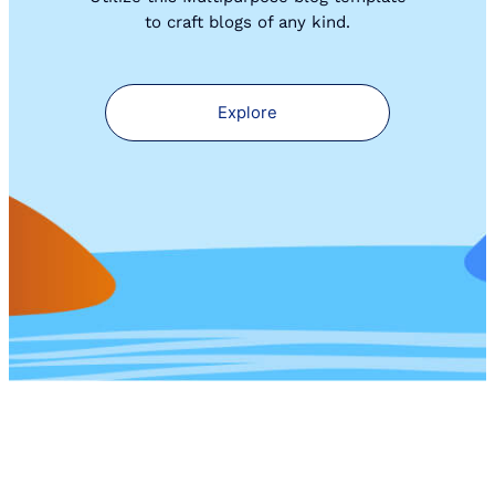
to craft blogs of any kind.
Explore