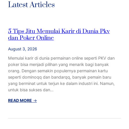
Latest Articles
5 Tips Jitu Memulai Karir di Dunia Pkv
dan Poker Online
August 3, 2026
Memulai karir di dunia permainan online seperti PKV dan
poker bisa menjadi pilihan yang menarik bagi banyak
orang. Dengan semakin populernya permainan kartu
seperti dominoqq dan bandarqq, banyak pemain baru
yang berminat untuk terjun ke dalam industri ini. Namun,
untuk bisa sukses dan…
:
READ MORE
→
5
T
i
p