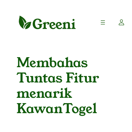
Membahas
Tuntas Fitur
menarik
KawanTogel