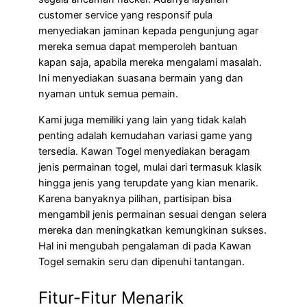
customer service yang responsif pula
menyediakan jaminan kepada pengunjung agar
mereka semua dapat memperoleh bantuan
kapan saja, apabila mereka mengalami masalah.
Ini menyediakan suasana bermain yang dan
nyaman untuk semua pemain.
Kami juga memiliki yang lain yang tidak kalah
penting adalah kemudahan variasi game yang
tersedia. Kawan Togel menyediakan beragam
jenis permainan togel, mulai dari termasuk klasik
hingga jenis yang terupdate yang kian menarik.
Karena banyaknya pilihan, partisipan bisa
mengambil jenis permainan sesuai dengan selera
mereka dan meningkatkan kemungkinan sukses.
Hal ini mengubah pengalaman di pada Kawan
Togel semakin seru dan dipenuhi tantangan.
Fitur-Fitur Menarik