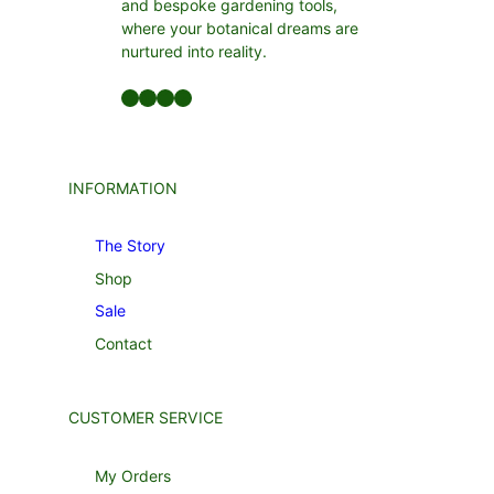
and bespoke gardening tools,
where your botanical dreams are
nurtured into reality.
Facebook
LinkedIn
Twitter
YouTube
INFORMATION
The Story
Shop
Sale
Contact
CUSTOMER SERVICE
My Orders