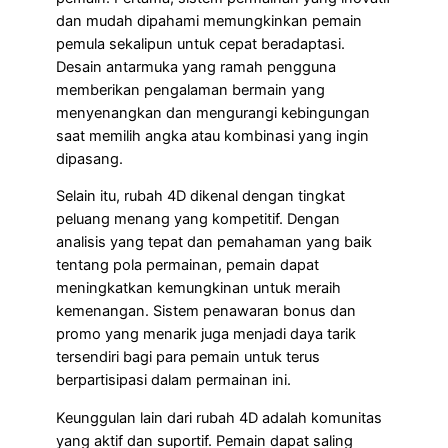
dan mudah dipahami memungkinkan pemain
pemula sekalipun untuk cepat beradaptasi.
Desain antarmuka yang ramah pengguna
memberikan pengalaman bermain yang
menyenangkan dan mengurangi kebingungan
saat memilih angka atau kombinasi yang ingin
dipasang.
Selain itu, rubah 4D dikenal dengan tingkat
peluang menang yang kompetitif. Dengan
analisis yang tepat dan pemahaman yang baik
tentang pola permainan, pemain dapat
meningkatkan kemungkinan untuk meraih
kemenangan. Sistem penawaran bonus dan
promo yang menarik juga menjadi daya tarik
tersendiri bagi para pemain untuk terus
berpartisipasi dalam permainan ini.
Keunggulan lain dari rubah 4D adalah komunitas
yang aktif dan suportif. Pemain dapat saling