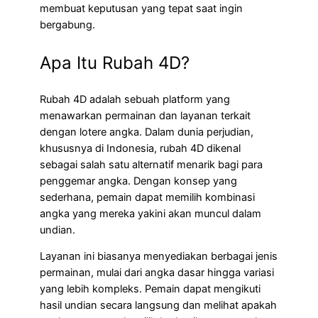
membuat keputusan yang tepat saat ingin
bergabung.
Apa Itu Rubah 4D?
Rubah 4D adalah sebuah platform yang
menawarkan permainan dan layanan terkait
dengan lotere angka. Dalam dunia perjudian,
khususnya di Indonesia, rubah 4D dikenal
sebagai salah satu alternatif menarik bagi para
penggemar angka. Dengan konsep yang
sederhana, pemain dapat memilih kombinasi
angka yang mereka yakini akan muncul dalam
undian.
Layanan ini biasanya menyediakan berbagai jenis
permainan, mulai dari angka dasar hingga variasi
yang lebih kompleks. Pemain dapat mengikuti
hasil undian secara langsung dan melihat apakah