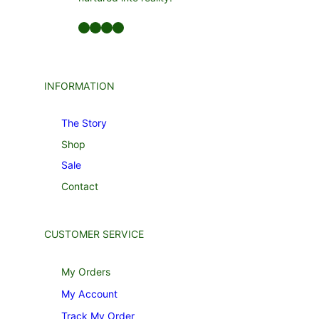
Facebook
LinkedIn
Twitter
YouTube
INFORMATION
The Story
Shop
Sale
Contact
CUSTOMER SERVICE
My Orders
My Account
Track My Order