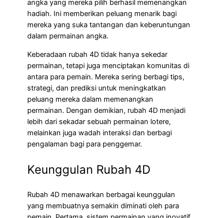
angka yang mereka pilih berhasil memenangkan
hadiah. Ini memberikan peluang menarik bagi
mereka yang suka tantangan dan keberuntungan
dalam permainan angka.
Keberadaan rubah 4D tidak hanya sekedar
permainan, tetapi juga menciptakan komunitas di
antara para pemain. Mereka sering berbagi tips,
strategi, dan prediksi untuk meningkatkan
peluang mereka dalam memenangkan
permainan. Dengan demikian, rubah 4D menjadi
lebih dari sekadar sebuah permainan lotere,
melainkan juga wadah interaksi dan berbagi
pengalaman bagi para penggemar.
Keunggulan Rubah 4D
Rubah 4D menawarkan berbagai keunggulan
yang membuatnya semakin diminati oleh para
pemain. Pertama, sistem permainan yang inovatif