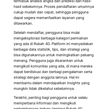
termasuk analisis angka dan prediksi dari hasil-
hasil sebelumnya. Proses pendaftaran umumnya
cukup mudah dan cepat, sehingga pengguna
dapat segera memanfaatkan layanan yang
ditawarkan.
Setelah mendaftar, pengguna bisa mulai
mengeksplorasi berbagai kategori permainan
yang ada di Rubah 4D. Platform ini menyediakan
berbagai data statistik, tips, dan strategi yang
bisa digunakannya untuk meningkatkan peluang
menang. Pengguna juga disarankan untuk
mengikuti komunitas yang ada, di mana mereka
dapat berdiskusi dan berbagi pengalaman serta
strategi dengan anggota lainnya. Hal ini
membantu dalam mendapatkan insights yang
mungkin tidak diketahui sebelumnya.
Terakhir, penting bagi pengguna untuk selalu
memperbarui informasi dan mengikuti
perkembangan terbaru tentang Rubah 4D.