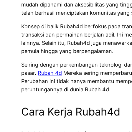
mudah dipahami dan aksesibilitas yang ting
telah berhasil menciptakan komunitas yang 
Konsep di balik Rubah4d berfokus pada tr
transaksi dan permainan berjalan adil. Ini m
lainnya. Selain itu, Rubah4d juga menawarka
pemula hingga yang berpengalaman.
Seiring dengan perkembangan teknologi dan 
pasar.
Rubah 4d
Mereka sering memperbarui
Perubahan ini tidak hanya membantu mempe
peruntungannya di dunia Rubah 4d.
Cara Kerja Rubah4d