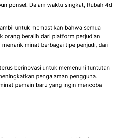
upun ponsel. Dalam waktu singkat, Rubah 4d
diambil untuk memastikan bahwa semua
k orang beralih dari platform perjudian
 menarik minat berbagai tipe penjudi, dari
terus berinovasi untuk memenuhi tuntutan
 meningkatkan pengalaman pengguna.
minat pemain baru yang ingin mencoba