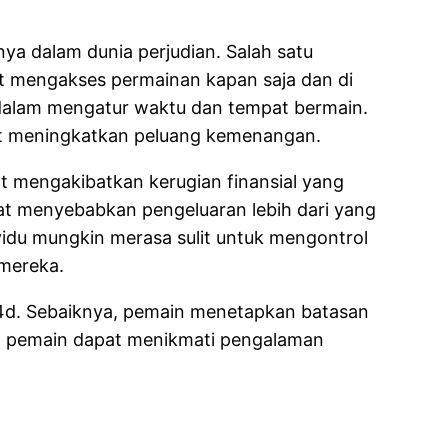
 dalam dunia perjudian. Salah satu
at mengakses permainan kapan saja dan di
l dalam mengatur waktu dan tempat bermain.
pat meningkatkan peluang kemenangan.
pat mengakibatkan kerugian finansial yang
apat menyebabkan pengeluaran lebih dari yang
ividu mungkin merasa sulit untuk mengontrol
 mereka.
4d. Sebaiknya, pemain menetapkan batasan
a, pemain dapat menikmati pengalaman