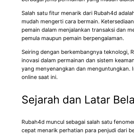
Salah satu fitur menarik dari Rubah4d ada
mudah mengerti cara bermain. Ketersediaan
pemain dalam menjalankan transaksi dan mem
pemula maupun pemain berpengalaman.
Seiring dengan berkembangnya teknologi, 
inovasi dalam permainan dan sistem keam
yang menyenangkan dan menguntungkan. Ini
online saat ini.
Sejarah dan Latar Bel
Rubah4d muncul sebagai salah satu fenomena
cepat menarik perhatian para penjudi dari