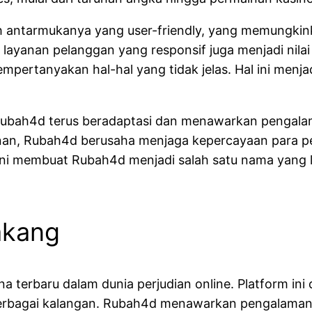
lah antarmukanya yang user-friendly, yang memungk
 layanan pelanggan yang responsif juga menjadi nil
pertanyakan hal-hal yang tidak jelas. Hal ini menja
Rubah4d terus beradaptasi dan menawarkan pengalam
anan, Rubah4d berusaha menjaga kepercayaan para
 membuat Rubah4d menjadi salah satu nama yang la
akang
 terbaru dalam dunia perjudian online. Platform ini
 berbagai kalangan. Rubah4d menawarkan pengalaman