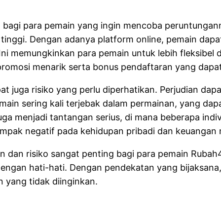
agi para pemain yang ingin mencoba peruntungannya
 tinggi. Dengan adanya platform online, pemain dap
k. Ini memungkinkan para pemain untuk lebih fleksibe
 promosi menarik serta bonus pendaftaran yang da
at juga risiko yang perlu diperhatikan. Perjudian da
. Pemain sering kali terjebak dalam permainan, yang d
juga menjadi tantangan serius, di mana beberapa ind
ampak negatif pada kehidupan pribadi dan keuangan
dan risiko sangat penting bagi para pemain Rubah
dengan hati-hati. Dengan pendekatan yang bijaksan
 yang tidak diinginkan.